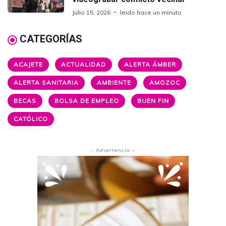
Julio 15, 2026
leido hace un minuto
CATEGORÍAS
ACAJETE
ACTUALIDAD
ALERTA ÁMBER
ALERTA SANITARIA
AMBIENTE
AMOZOC
BECAS
BOLSA DE EMPLEO
BUEN FIN
CATÓLICO
- Advertencia -