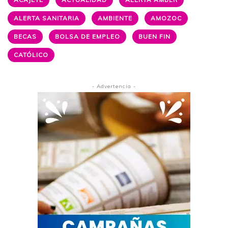
ALERTA SANITARIA
AMBIENTE
AMOZOC
BECAS
BOLSA DE EMPLEO
BUEN FIN
CATÓLICO
- Advertencia -