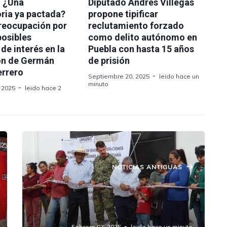
: ¿Una
Diputado Andrés Villegas
ria ya pactada?
propone tipificar
preocupación por
reclutamiento forzado
 posibles
como delito autónomo en
 de interés en la
Puebla con hasta 15 años
ón de Germán
de prisión
errero
Septiembre 20, 2025
leido hace un
minuto
 2025
leido hace 2
NOTICIAS ANTIGUAS
Gobierno de Amozoc Apuesta por la
Seguridad: Inician Operaciones en
Nueva Base Militar
Febrero 03, 2025
leido hace un minuto