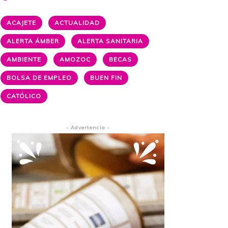
ACAJETE
ACTUALIDAD
ALERTA ÁMBER
ALERTA SANITARIA
AMBIENTE
AMOZOC
BECAS
BOLSA DE EMPLEO
BUEN FIN
CATÓLICO
- Advertencia -