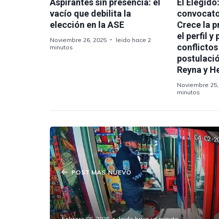
Aspirantes sin presencia: el
El Elegido
vacío que debilita la
convocato
elección en la ASE
Crece la 
el perfil y
Noviembre 26, 2025
leido hace 2
conflictos
minutos
postulaci
Reyna y H
Noviembre 25,
minutos
POST MAS NUEVO
Falso Policía Auxiliar Acusado de
Asalto en Amozoc
Febrero 05, 2025
leido hace un minuto