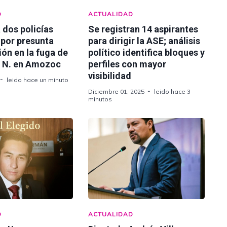
D
ACTUALIDAD
 dos policías
Se registran 14 aspirantes
 por presunta
para dirigir la ASE; análisis
ión en la fuga de
político identifica bloques y
l N. en Amozoc
perfiles con mayor
visibilidad
leido hace un minuto
Diciembre 01, 2025
leido hace 3
minutos
D
ACTUALIDAD