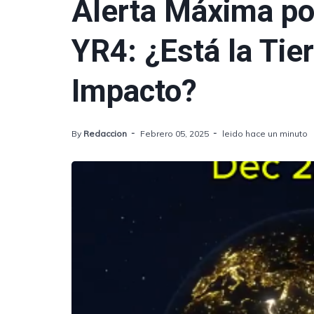
Alerta Máxima po
YR4: ¿Está la Tier
Impacto?
By
Redaccion
Febrero 05, 2025
leido hace un minuto