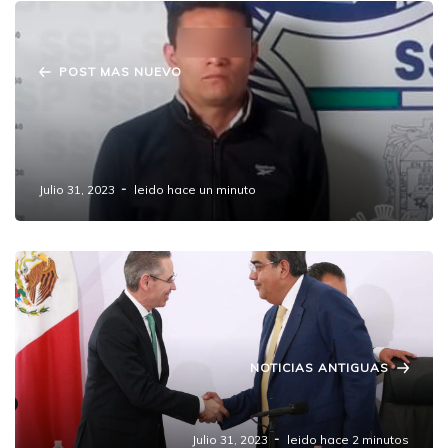
POST MAS NUEVO
Detiene Policía Estatal a hombre en
posesión de 13 envoltorios con posible
cocaína y cristal
Julio 31, 2023
leido hace un minuto
NOTICIAS ANTIGUAS
Sergio Salomón y el gobierno trashumante
Julio 31, 2023
leido hace 2 minutos