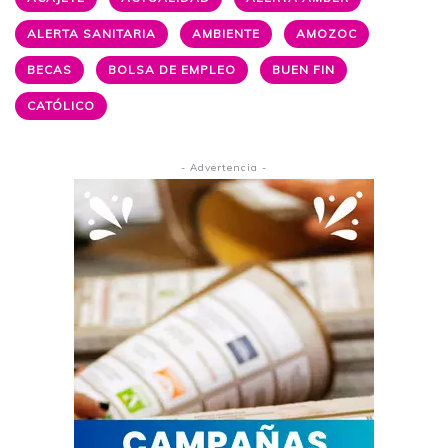
ALERTA SANITARIA
AMBIENTE
AMOZOC
BECAS
BOLSA DE EMPLEO
BUEN FIN
CATÓLICO
- Advertencia -