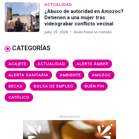
ACTUALIDAD
¿Abuso de autoridad en Amozoc?
Detienen a una mujer tras
videograbar conflicto vecinal
Julio 15, 2026
leido hace un minuto
CATEGORÍAS
ACAJETE
ACTUALIDAD
ALERTA ÁMBER
ALERTA SANITARIA
AMBIENTE
AMOZOC
BECAS
BOLSA DE EMPLEO
BUEN FIN
CATÓLICO
- Advertencia -