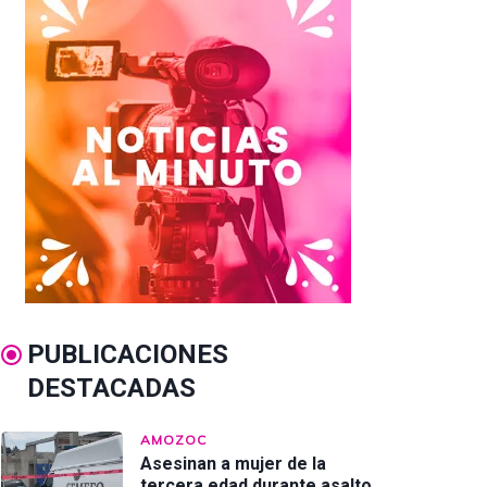
PUBLICACIONES
DESTACADAS
AMOZOC
Asesinan a mujer de la
tercera edad durante asalto