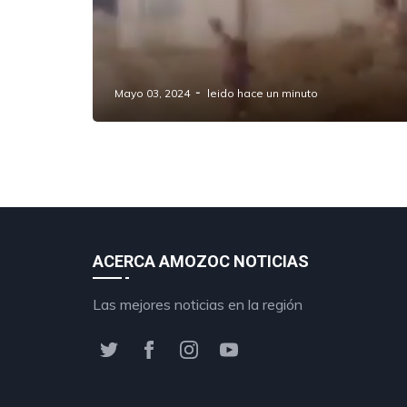
Vecinos de Santa Cruz Xonacatepec
toman medidas ante presunto ladrón
en Amozoc, Puebla
Mayo 03, 2024
leido hace un minuto
ACERCA AMOZOC NOTICIAS
Las mejores noticias en la región