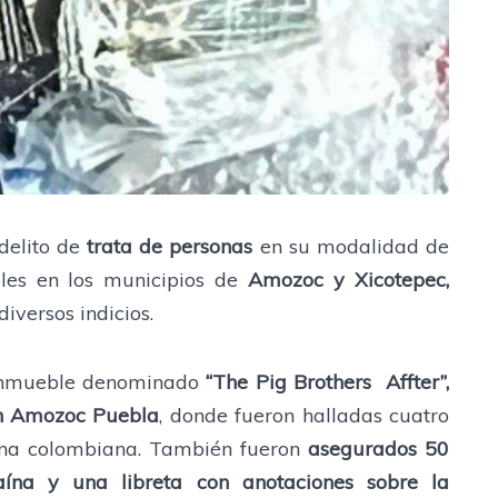
delito de
trata de personas
en su modalidad de
es en los municipios de
Amozoc y Xicotepec,
versos indicios.
l inmueble denominado
“The Pig Brothers Affter”,
n Amozoc Puebla
, donde fueron halladas cuatro
 una colombiana. También fueron
asegurados 50
aína y una libreta con anotaciones sobre la