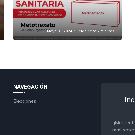
Medicamento contra el cáncer
presenta irregularidades y Cofepris
llama a suspender su uso
Mayo 03, 2024
leido hace 2 minutos
NAVEGACIÓN
Inc
Elecciones
¡Mantente
más recien