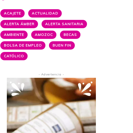
ACAJETE
ACTUALIDAD
ALERTA ÁMBER
ALERTA SANITARIA
AMBIENTE
AMOZOC
BECAS
BOLSA DE EMPLEO
BUEN FIN
CATÓLICO
- Advertencia -